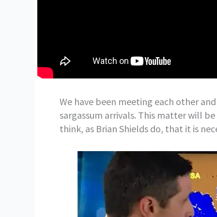
We have been meeting each other and d
sargassum arrivals. This matter will be
think, as Brian Shields do, that it is n