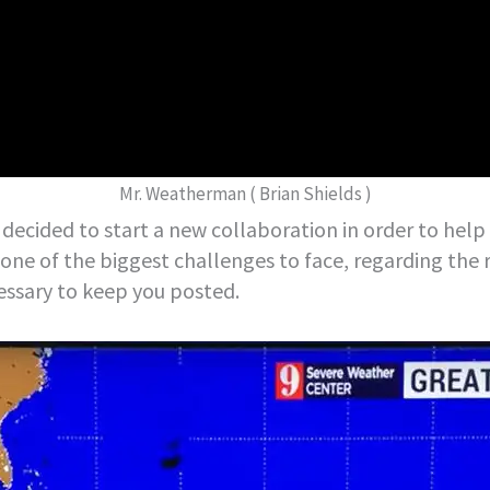
Mr. Weatherman ( Brian Shields )
ecided to start a new collaboration in order to help
 one of the biggest challenges to face, regarding the 
ecessary to keep you posted.