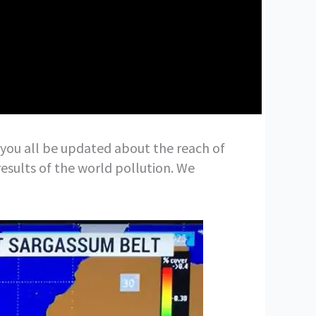
 you all be updated about the reach of
results of the world pollution. We