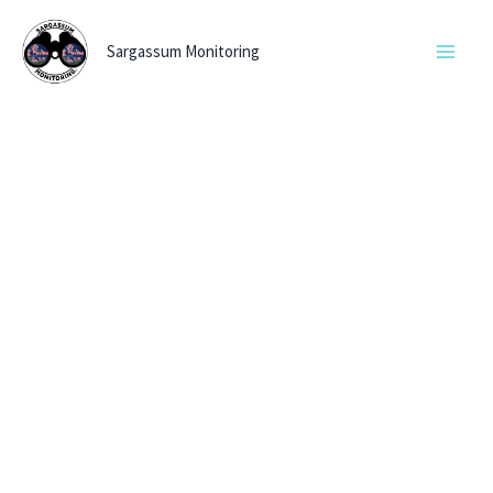
Ir
al
Sargassum Monitoring
contenido