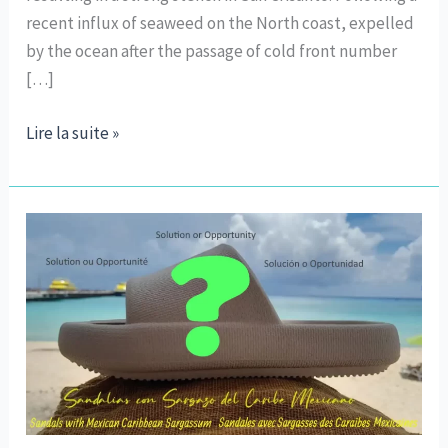
recent influx of seaweed on the North coast, expelled
by the ocean after the passage of cold front number
[…]
Les
Lire la suite »
algues
sargasses
à
San
Crisanto
"effraient"
les
visiteurs
de
la
plage