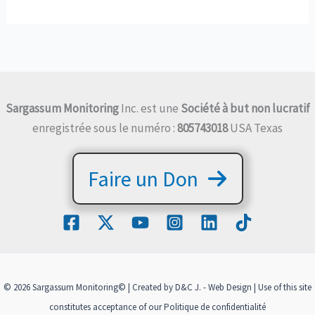
Sandales
Écologiques
:
Une
Solution
Innovante
Sargassum Monitoring
Inc. est une
Société à but non lucratif
pour
enregistrée sous le numéro :
805743018
USA Texas
Contrer
l'Invasion
Faire un Don
de
Sargasses
© 2026 Sargassum Monitoring© | Created by D&C J. - Web Design | Use of this site
constitutes acceptance of our
Politique de confidentialité